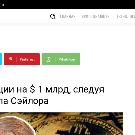
Майкла Сэйлора￼
ти
ГЛАВНАЯ
КРИПТОВАЛЮТЫ
ТЕХНОЛОГ
0
Pinterest
WhatsApp
ции на $ 1 млрд, следуя
ла Сэйлора