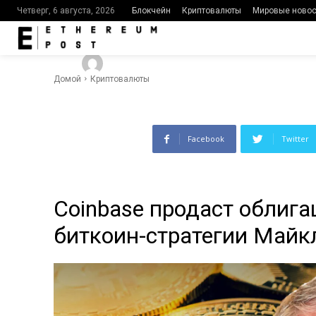
стратегии 
Блокчейн
Криптовалюты
Мировые новос
Четверг, 6 августа, 2026
-
1268
By
Ethereumpost
13.03.2024
Домой
Криптовалюты
Facebook
Twitter
Coinbase продаст облига
биткоин-стратегии Майк