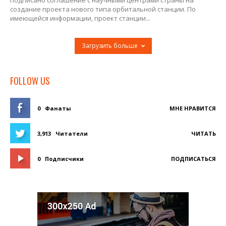
подписано соглашение с научными центрами страны на
создание проекта нового типа орбитальной станции. По
имеющейся информации, проект станции...
Загрузить больше
FOLLOW US
0
Фанаты
МНЕ НРАВИТСЯ
3,913
Читатели
ЧИТАТЬ
0
Подписчики
ПОДПИСАТЬСЯ