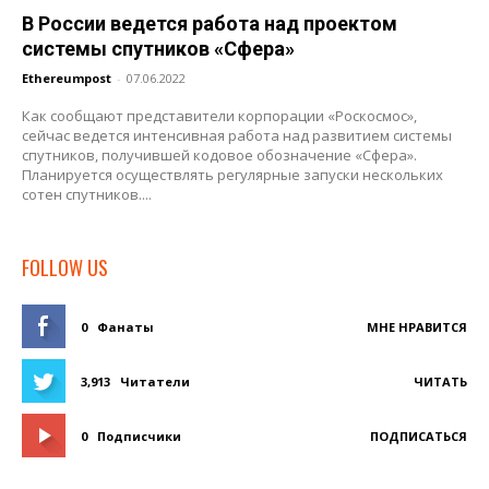
В России ведется работа над проектом
системы спутников «Сфера»
Ethereumpost
-
07.06.2022
Как сообщают представители корпорации «Роскосмос»,
сейчас ведется интенсивная работа над развитием системы
спутников, получившей кодовое обозначение «Сфера».
Планируется осуществлять регулярные запуски нескольких
сотен спутников....
FOLLOW US
0
Фанаты
МНЕ НРАВИТСЯ
3,913
Читатели
ЧИТАТЬ
0
Подписчики
ПОДПИСАТЬСЯ