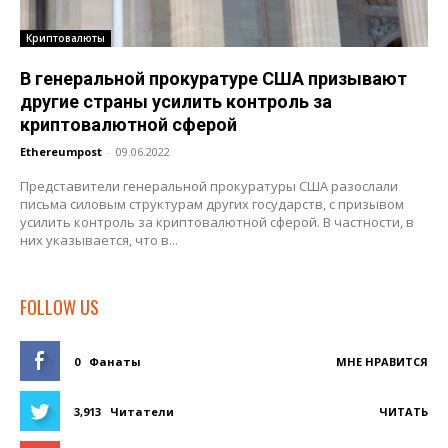
Криптовалюты
В генеральной прокуратуре США призывают
другие страны усилить контроль за
криптовалютной сферой
Ethereumpost
-
09.06.2022
Представители генеральной прокуратуры США разослали
письма силовым структурам других государств, с призывом
усилить контроль за криптовалютной сферой. В частности, в
них указывается, что в...
FOLLOW US
0
Фанаты
МНЕ НРАВИТСЯ
3,913
Читатели
ЧИТАТЬ