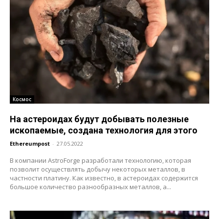
Космос
На астероидах будут добывать полезные
ископаемые, создана технология для этого
Ethereumpost
-
27.05.2022
В компании AstroForge разработали технологию, которая
позволит осуществлять добычу некоторых металлов, в
частности платину. Как известно, в астероидах содержится
большое количество разнообразных металлов, а...