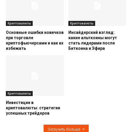
Криптовалюты
Криптовалюты
Основные ошибки новичков
Инсайдерский взгляд:
при торговле
какие альткоины могут
криптофьючерсами и как их
стать лидерами после
избежать
Биткоина и Эфира
Криптовалюты
Инвестиции в
криптовалюты: стратегии
успешных трейдеров
Загрузить больше