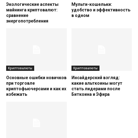
Экологические аспекты
Мульти-кошельки:
майнинга криптовалют:
удобство и эффективность
сравнение
в одном
энергопотребления
Криптовалюты
Криптовалюты
Основные ошибки новичков
Инсайдерский взгляд:
при торговле
какие альткоины могут
криптофьючерсами и как их
стать лидерами после
избежать
Биткоина и Эфира