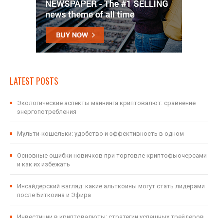
LATEST POSTS
Экологические аспекты майнинга криптовалют: сравнение
энергопотребления
Мульти-кошельки: удобство и эффективность в одном
Основные ошибки новичков при торговле криптофьючерсами
и как их избежать
Инсайдерский взгляд: какие альткоины могут стать лидерами
после Биткоина и Эфира
Инвестиции в криптовалюты: стратегии успешных трейдеров