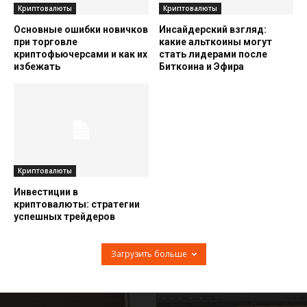
Криптовалюты
Криптовалюты
Основные ошибки новичков
Инсайдерский взгляд:
при торговле
какие альткоины могут
криптофьючерсами и как их
стать лидерами после
избежать
Биткоина и Эфира
Криптовалюты
Инвестиции в
криптовалюты: стратегии
успешных трейдеров
Загрузить больше