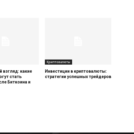
Криптовалюты
 взгляд: какие
Инвестиции в криптовалюты:
огут стать
стратегии успешных трейдеров
сле Биткоина и