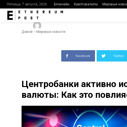
мировую эк
Блокчейн
Криптовалюты
Мировые ново
Пятница, 7 августа, 2026
-
387
0
By
Ethereumpost
23.08.2023
Домой
Мировые новости
Facebook
Twitter
Центробанки активно 
валюты: Как это повли