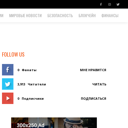
ИИ
МИРОВЫЕ НОВОСТИ
БЕЗОПАСНОСТЬ
БЛОКЧЕЙН
ФИНАНСЫ
FOLLOW US
0
Фанаты
МНЕ НРАВИТСЯ
3,913
Читатели
ЧИТАТЬ
0
Подписчики
ПОДПИСАТЬСЯ