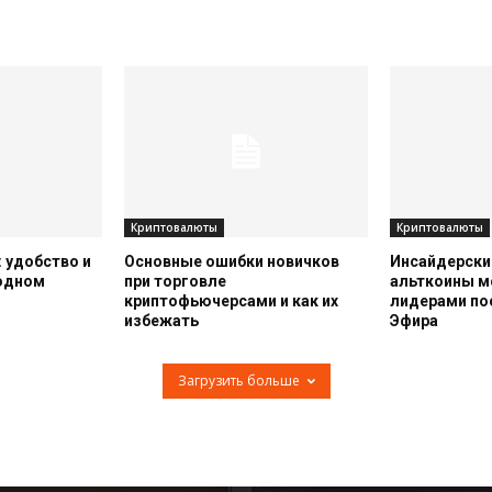
Криптовалюты
Криптовалюты
 удобство и
Основные ошибки новичков
Инсайдерский
 одном
при торговле
альткоины м
криптофьючерсами и как их
лидерами по
избежать
Эфира
Загрузить больше