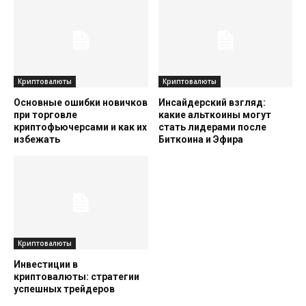
Криптовалюты
Криптовалюты
Основные ошибки новичков
Инсайдерский взгляд:
при торговле
какие альткоины могут
криптофьючерсами и как их
стать лидерами после
избежать
Биткоина и Эфира
Криптовалюты
Инвестиции в
криптовалюты: стратегии
успешных трейдеров