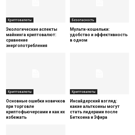
Криптовалюты
Безопасность
Экологические аспекты
Мульти-кошельки:
майнинга криптовалют:
удобство и эффективность
сравнение
в одном
энергопотребления
Криптовалюты
Криптовалюты
Основные ошибки новичков
Инсайдерский взгляд:
при торговле
какие альткоины могут
криптофьючерсами и как их
стать лидерами после
избежать
Биткоина и Эфира