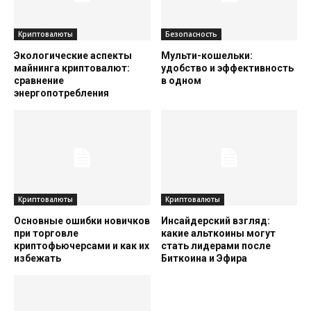
Криптовалюты
Безопасность
Экологические аспекты
Мульти-кошельки:
майнинга криптовалют:
удобство и эффективность
сравнение
в одном
энергопотребления
Криптовалюты
Криптовалюты
Основные ошибки новичков
Инсайдерский взгляд:
при торговле
какие альткоины могут
криптофьючерсами и как их
стать лидерами после
избежать
Биткоина и Эфира