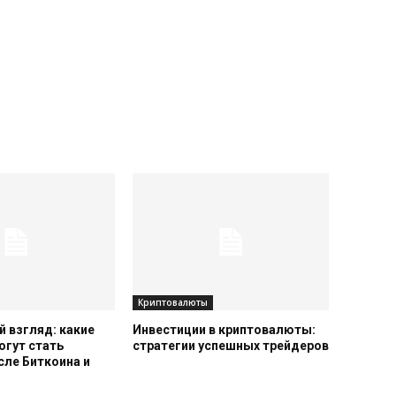
Криптовалюты
 взгляд: какие
Инвестиции в криптовалюты:
огут стать
стратегии успешных трейдеров
сле Биткоина и