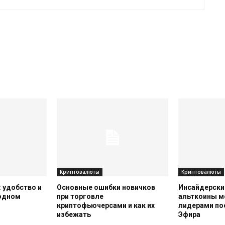
Криптовалюты
Криптовалюты
 удобство и
Основные ошибки новичков
Инсайдерский
 одном
при торговле
альткоины м
криптофьючерсами и как их
лидерами по
избежать
Эфира