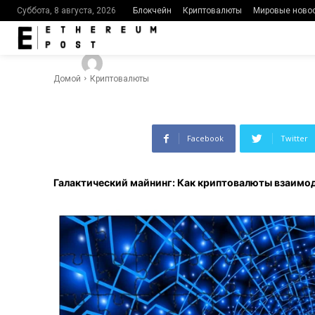
космическим
Блокчейн
Криптовалюты
Мировые ново
Суббота, 8 августа, 2026
-
459
0
By
Ethereumpost
16.02.2024
Домой
Криптовалюты
Facebook
Twitter
Галактический майнинг: Как криптовалюты взаимо