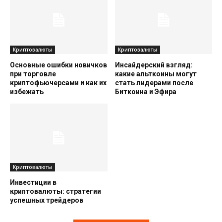
Криптовалюты
Криптовалюты
Основные ошибки новичков
Инсайдерский взгляд:
при торговле
какие альткоины могут
криптофьючерсами и как их
стать лидерами после
избежать
Биткоина и Эфира
Криптовалюты
Инвестиции в
криптовалюты: стратегии
успешных трейдеров