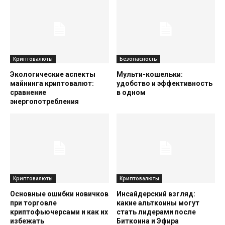
Криптовалюты
Безопасность
Экологические аспекты
Мульти-кошельки:
майнинга криптовалют:
удобство и эффективность
сравнение
в одном
энергопотребления
Криптовалюты
Криптовалюты
Основные ошибки новичков
Инсайдерский взгляд:
при торговле
какие альткоины могут
криптофьючерсами и как их
стать лидерами после
избежать
Биткоина и Эфира