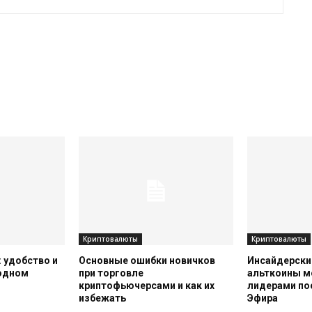
Криптовалюты
Криптовалюты
 удобство и
Основные ошибки новичков
Инсайдерский
 одном
при торговле
альткоины м
криптофьючерсами и как их
лидерами по
избежать
Эфира