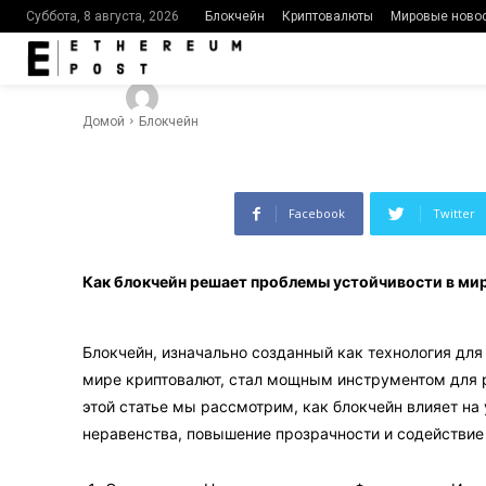
мировой эк
Блокчейн
Криптовалюты
Мировые ново
Суббота, 8 августа, 2026
-
485
0
By
Ethereumpost
08.01.2024
Домой
Блокчейн
Facebook
Twitter
Как блокчейн решает проблемы устойчивости в ми
Блокчейн, изначально созданный как технология для
мире криптовалют, стал мощным инструментом для 
этой статье мы рассмотрим, как блокчейн влияет на
неравенства, повышение прозрачности и содействие 