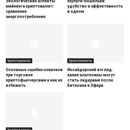
Экологические аспекты
Мульти-кошельки:
майнинга криптовалют:
удобство и эффективность
сравнение
в одном
энергопотребления
Криптовалюты
Криптовалюты
Основные ошибки новичков
Инсайдерский взгляд:
при торговле
какие альткоины могут
криптофьючерсами и как их
стать лидерами после
избежать
Биткоина и Эфира
Криптовалюты