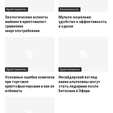
Криптовалюты
Безопасность
Экологические аспекты
Мульти-кошельки:
майнинга криптовалют:
удобство и эффективность
сравнение
в одном
энергопотребления
Криптовалюты
Криптовалюты
Основные ошибки новичков
Инсайдерский взгляд:
при торговле
какие альткоины могут
криптофьючерсами и как их
стать лидерами после
избежать
Биткоина и Эфира