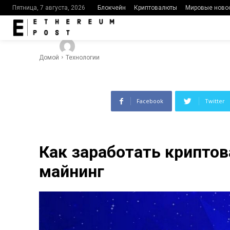
облачный м
Блокчейн
Криптовалюты
Мировые ново
Пятница, 7 августа, 2026
-
403
0
By
Ethereumpost
04.09.2023
Домой
Технологии
Facebook
Twitter
Как заработать крипто
майнинг