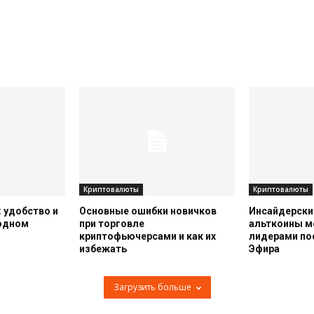
Криптовалюты
Криптовалюты
 удобство и
Основные ошибки новичков
Инсайдерский
 одном
при торговле
альткоины м
криптофьючерсами и как их
лидерами по
избежать
Эфира
Загрузить больше