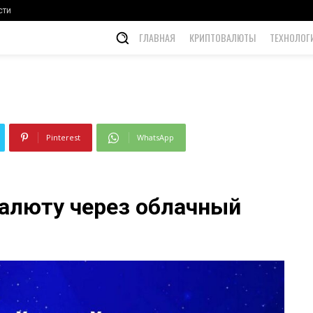
айнинг
сти
ГЛАВНАЯ
КРИПТОВАЛЮТЫ
ТЕХНОЛОГ
Pinterest
WhatsApp
валюту через облачный