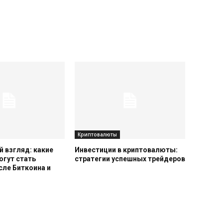
Криптовалюты
 взгляд: какие
Инвестиции в криптовалюты:
огут стать
стратегии успешных трейдеров
сле Биткоина и