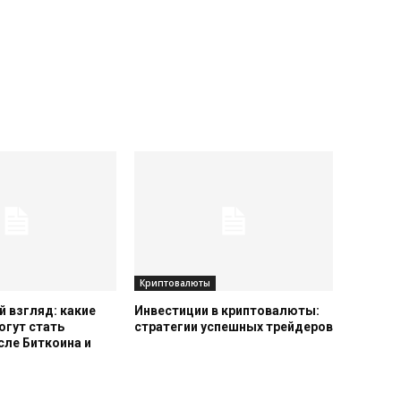
Криптовалюты
 взгляд: какие
Инвестиции в криптовалюты:
огут стать
стратегии успешных трейдеров
сле Биткоина и