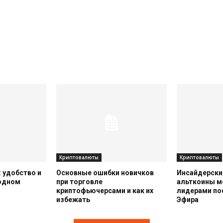
Криптовалюты
Криптовалюты
 удобство и
Основные ошибки новичков
Инсайдерский
 одном
при торговле
альткоины м
криптофьючерсами и как их
лидерами по
избежать
Эфира