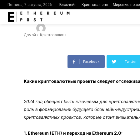
в 2024 году?
Блокчейн
Криптовалюты
Мировые ново
Пятница, 7 августа, 2026
-
422
0
By
Ethereumpost
16.01.2024
Домой
Криптовалюты
Facebook
Twitter
Какие криптовалютные проекты следует отслежива
2024 год обещает быть ключевым для криптовалютн
роль в формировании будущего блокчейн-индустрии
криптовалютных проектов, которые стоит вниматель
1. Ethereum (ETH) и переход на Ethereum 2.0: