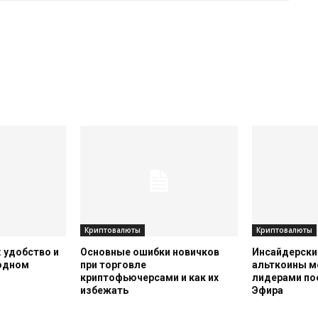
Криптовалюты
Криптовалюты
 удобство и
Основные ошибки новичков
Инсайдерский
 одном
при торговле
альткоины м
криптофьючерсами и как их
лидерами по
избежать
Эфира