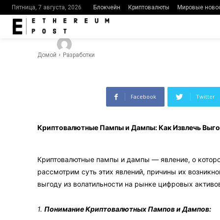
из Волатиль
Блокчейн
Криптовалюты
Мировые ново
Пятница, 7 августа, 2026
-
591
0
By
Ethereumpost
08.12.2023
Домой
Разработки
Facebook
Twitter
Криптовалютные Пампы и Дампы: Как Извлечь Выго
Криптовалютные пампы и дампы — явление, о которо
рассмотрим суть этих явлений, причины их возникн
выгоду из волатильности на рынке цифровых активо
1.
Понимание Криптовалютных Пампов и Дампов: