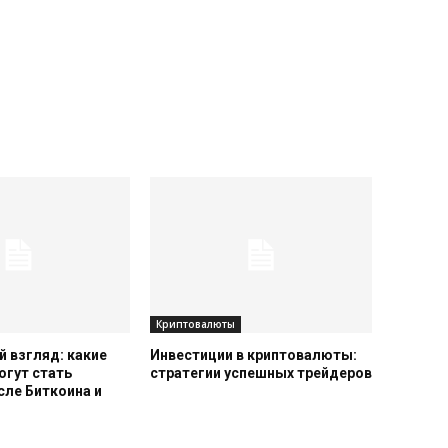
Криптовалюты
 взгляд: какие
Инвестиции в криптовалюты:
огут стать
стратегии успешных трейдеров
сле Биткоина и