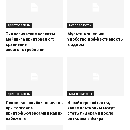
Криптовалюты
Безопасность
Экологические аспекты
Мульти-кошельки:
майнинга криптовалют:
удобство и эффективность
сравнение
в одном
энергопотребления
Криптовалюты
Криптовалюты
Основные ошибки новичков
Инсайдерский взгляд:
при торговле
какие альткоины могут
криптофьючерсами и как их
стать лидерами после
избежать
Биткоина и Эфира