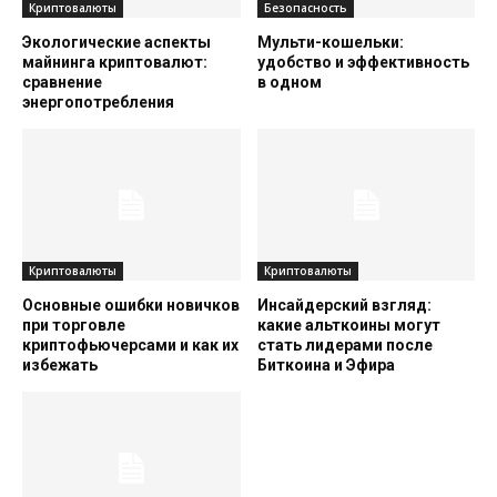
Криптовалюты
Безопасность
Экологические аспекты
Мульти-кошельки:
майнинга криптовалют:
удобство и эффективность
сравнение
в одном
энергопотребления
Криптовалюты
Криптовалюты
Основные ошибки новичков
Инсайдерский взгляд:
при торговле
какие альткоины могут
криптофьючерсами и как их
стать лидерами после
избежать
Биткоина и Эфира