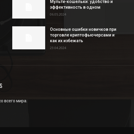
Мульти-кошельки: удобство и
эффективность в одном
06.05.2024
Основные ошибки новичков при
торговле криптофьючерсами и
как их избежать
23.04.2024
S
со всего мира.