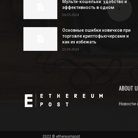
Мульти-кошельки: удобство и
эффективность в одном
06.05.2024
Основные ошибки новичков при
торговле криптофьючерсами и
как их избежать
23.04.2024
ABOUT U
Новости 
2022 © ethereumpost