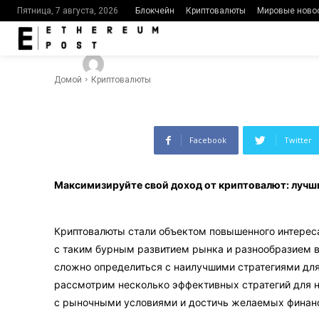
стратегии д
Блокчейн
Криптовалюты
Мировые ново
Пятница, 7 августа, 2026
-
391
0
By
Ethereumpost
29.03.2024
Домой
Криптовалюты
Facebook
Twitter
Максимизируйте свой доход от криптовалют: лучш
Криптовалюты стали объектом повышенного интереса
с таким бурным развитием рынка и разнообразием
сложно определиться с наилучшими стратегиями для
рассмотрим несколько эффективных стратегий для 
с рыночными условиями и достичь желаемых финанс