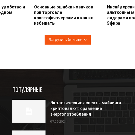
 удобство и
Основные ошибки новичков
Инсайдерский
 одном
при торговле
альткоины м
криптофьючерсами и как их
лидерами по
избежать
Эфира
Загрузить больше
ПОПУЛЯРНЫЕ
Экологические аспекты майнинга
криптовалют: сравнение
энергопотребления
07.05.2024