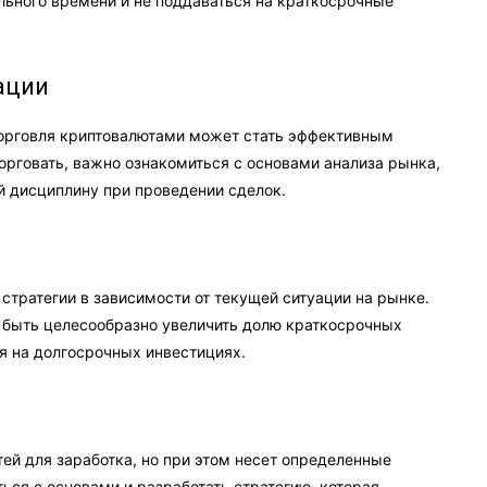
льного времени и не поддаваться на краткосрочные
ации
 торговля криптовалютами может стать эффективным
торговать, важно ознакомиться с основами анализа рынка,
й дисциплину при проведении сделок.
стратегии в зависимости от текущей ситуации на рынке.
 быть целесообразно увеличить долю краткосрочных
я на долгосрочных инвестициях.
й для заработка, но при этом несет определенные
ся с основами и разработать стратегию, которая