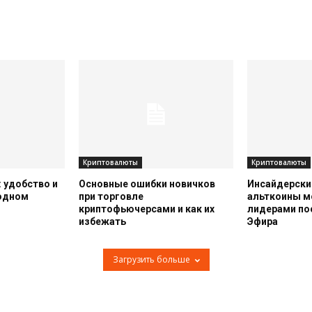
Криптовалюты
Криптовалюты
 удобство и
Основные ошибки новичков
Инсайдерский
 одном
при торговле
альткоины м
криптофьючерсами и как их
лидерами по
избежать
Эфира
Загрузить больше