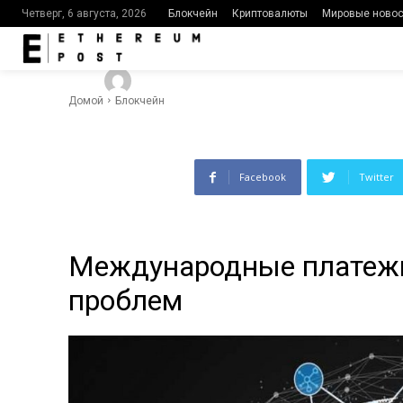
блокчейне: 
Блокчейн
Криптовалюты
Мировые новос
Четверг, 6 августа, 2026
-
501
0
By
Ethereumpost
05.08.2023
Домой
Блокчейн
Facebook
Twitter
Международные платежи
проблем