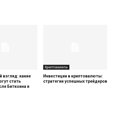
Криптовалюты
 взгляд: какие
Инвестиции в криптовалюты:
огут стать
стратегии успешных трейдеров
сле Биткоина и