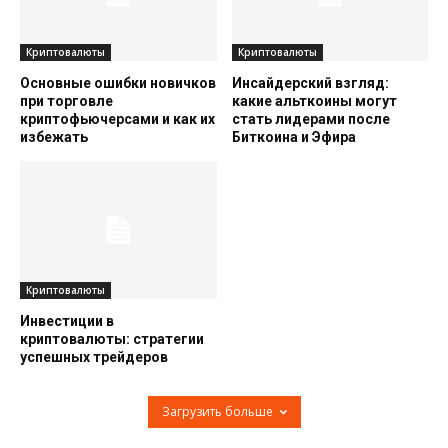
Криптовалюты
Криптовалюты
Основные ошибки новичков
Инсайдерский взгляд:
при торговле
какие альткоины могут
криптофьючерсами и как их
стать лидерами после
избежать
Биткоина и Эфира
Криптовалюты
Инвестиции в
криптовалюты: стратегии
успешных трейдеров
Загрузить больше