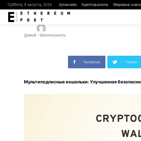
криптовалют
Блокчейн
Криптовалюты
Мировые ново
Суббота, 8 августа, 2026
-
460
0
By
Ethereumpost
26.03.2024
Домой
Безопасность
Facebook
Twitter
Мультиподписные кошельки: Улучшенная безопасно