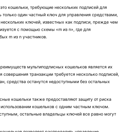
— это кошельки, требующие нескольких подписей для
ь только один частный ключ для управления средствами,
нескольких ключей, известных как подписи, прежде чем
изуется с помощью схемы «m из n», где для
бых m из n участников.
преимуществ мультиподписных кошельков является их
я совершения транзакции требуется несколько подписей,
ан, средства останутся недоступными без остальных
исные кошельки также предоставляют защиту от риска
и использовании кошельков с одним частным ключом.
оступным, остальные владельцы ключей все равно могут
п кошельков позволяет распределить управление