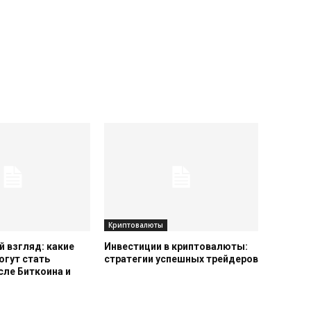
Криптовалюты
 взгляд: какие
Инвестиции в криптовалюты:
огут стать
стратегии успешных трейдеров
сле Биткоина и