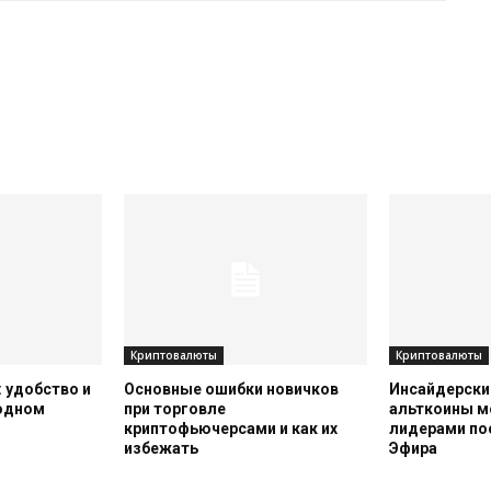
Криптовалюты
Криптовалюты
 удобство и
Основные ошибки новичков
Инсайдерский
 одном
при торговле
альткоины м
криптофьючерсами и как их
лидерами по
избежать
Эфира