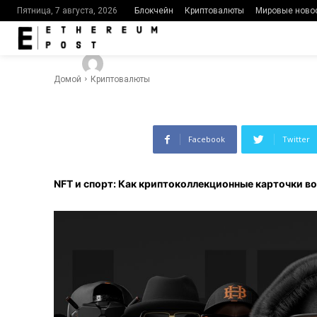
спорта
Блокчейн
Криптовалюты
Мировые ново
Пятница, 7 августа, 2026
-
613
0
By
Ethereumpost
29.01.2024
Домой
Криптовалюты
Facebook
Twitter
NFT и спорт: Как криптоколлекционные карточки во