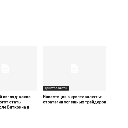
Криптовалюты
 взгляд: какие
Инвестиции в криптовалюты:
огут стать
стратегии успешных трейдеров
сле Биткоина и