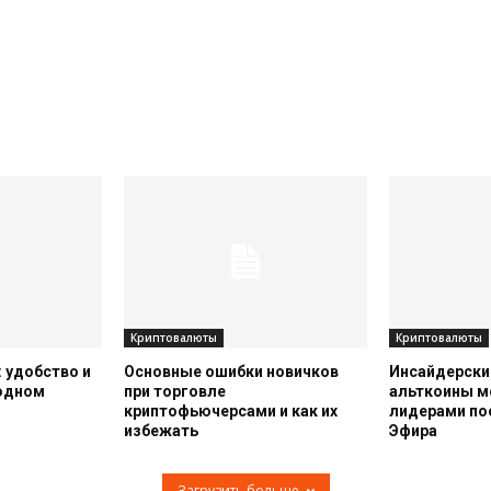
Криптовалюты
Криптовалюты
 удобство и
Основные ошибки новичков
Инсайдерский
 одном
при торговле
альткоины м
криптофьючерсами и как их
лидерами по
избежать
Эфира
Загрузить больше