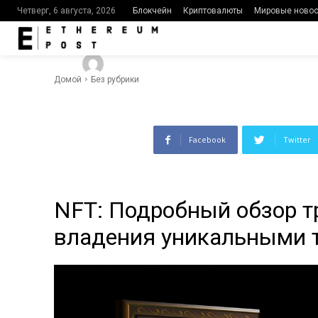
уникальным
Блокчейн
Криптовалюты
Мировые новос
Четверг, 6 августа, 2026
-
668
0
By
Ethereumpost
25.01.2024
Домой
Без рубрики
Facebook
Twitter
NFT: Подробный обзор т
владения уникальными 