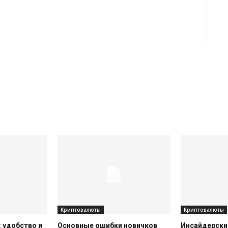
Криптовалюты
Криптовалюты
 удобство и
Основные ошибки новичков
Инсайдерский