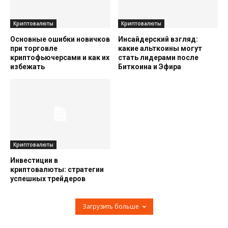
Криптовалюты
Криптовалюты
Основные ошибки новичков
Инсайдерский взгляд:
при торговле
какие альткоины могут
криптофьючерсами и как их
стать лидерами после
избежать
Биткоина и Эфира
Криптовалюты
Инвестиции в
криптовалюты: стратегии
успешных трейдеров
Загрузить больше