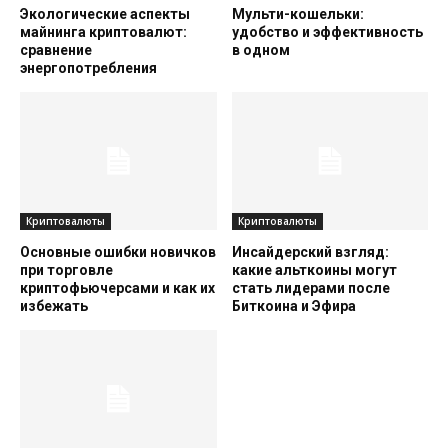
Экологические аспекты
Мульти-кошельки:
майнинга криптовалют:
удобство и эффективность
сравнение
в одном
энергопотребления
Криптовалюты
Криптовалюты
Основные ошибки новичков
Инсайдерский взгляд:
при торговле
какие альткоины могут
криптофьючерсами и как их
стать лидерами после
избежать
Биткоина и Эфира