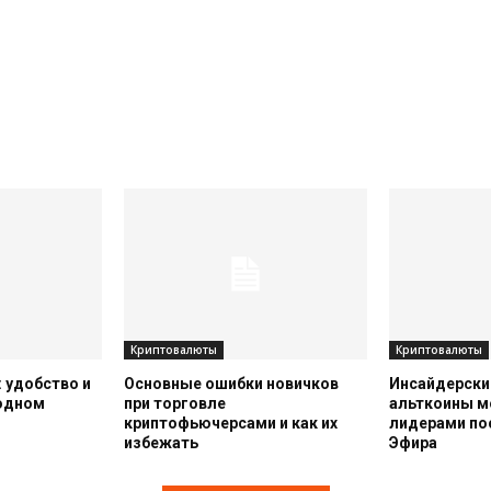
Криптовалюты
Криптовалюты
 удобство и
Основные ошибки новичков
Инсайдерский
 одном
при торговле
альткоины м
криптофьючерсами и как их
лидерами по
избежать
Эфира