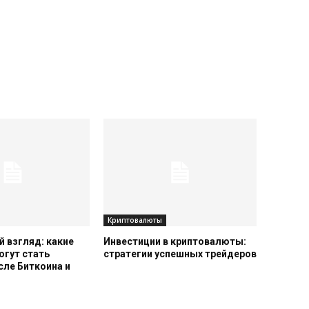
Криптовалюты
 взгляд: какие
Инвестиции в криптовалюты:
огут стать
стратегии успешных трейдеров
сле Биткоина и