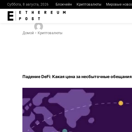
несбыточны
Блокчейн
Криптовалюты
Мировые ново
Суббота, 8 августа, 2026
-
496
0
By
Ethereumpost
29.09.2023
Домой
Криптовалюты
Facebook
Twitter
Падение DeFi: Какая цена за несбыточные обещания