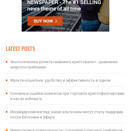
LATEST POSTS
Экологические аспекты майнинга криптовалют: сравнение
энергопотребления
Мульти-кошельки: удобство и эффективность в одном
Основные ошибки новичков при торговле криптофьючерсами
и как их избежать
Инсайдерский взгляд: какие альткоины могут стать лидерами
после Биткоина и Эфира
Инвестиции в криптовалюты: стратегии успешных трейдеров