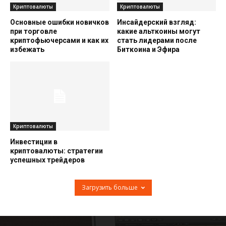
Криптовалюты
Криптовалюты
Основные ошибки новичков
Инсайдерский взгляд:
при торговле
какие альткоины могут
криптофьючерсами и как их
стать лидерами после
избежать
Биткоина и Эфира
Криптовалюты
Инвестиции в
криптовалюты: стратегии
успешных трейдеров
Загрузить больше