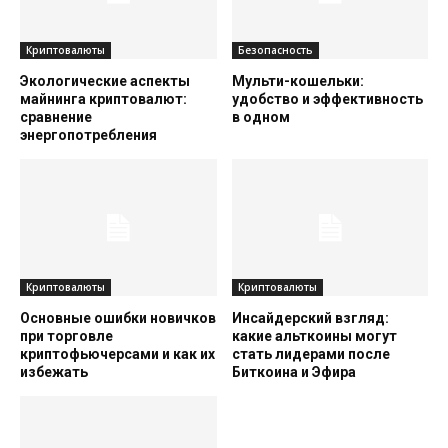
Криптовалюты
Безопасность
Экологические аспекты
Мульти-кошельки:
майнинга криптовалют:
удобство и эффективность
сравнение
в одном
энергопотребления
Криптовалюты
Криптовалюты
Основные ошибки новичков
Инсайдерский взгляд:
при торговле
какие альткоины могут
криптофьючерсами и как их
стать лидерами после
избежать
Биткоина и Эфира