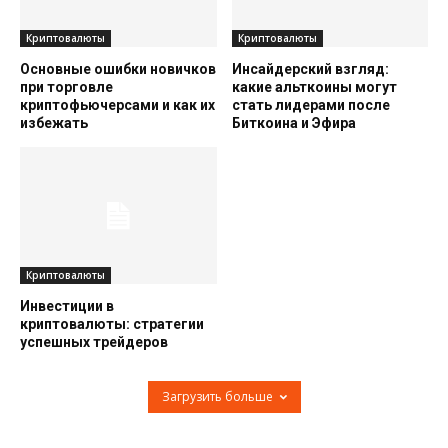
Криптовалюты
Криптовалюты
Основные ошибки новичков
Инсайдерский взгляд:
при торговле
какие альткоины могут
криптофьючерсами и как их
стать лидерами после
избежать
Биткоина и Эфира
Криптовалюты
Инвестиции в
криптовалюты: стратегии
успешных трейдеров
Загрузить больше