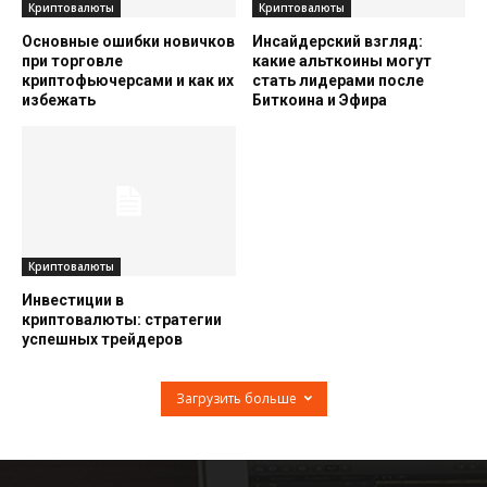
Криптовалюты
Криптовалюты
Основные ошибки новичков
Инсайдерский взгляд:
при торговле
какие альткоины могут
криптофьючерсами и как их
стать лидерами после
избежать
Биткоина и Эфира
Криптовалюты
Инвестиции в
криптовалюты: стратегии
успешных трейдеров
Загрузить больше