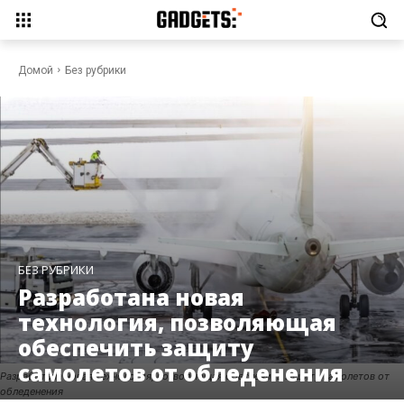
Домой
Без рубрики
БЕЗ РУБРИКИ
Разработана новая
технология, позволяющая
обеспечить защиту
самолетов от обледенения
Разработана новая технология, позволяющая обеспечить защиту самолетов от
обледенения