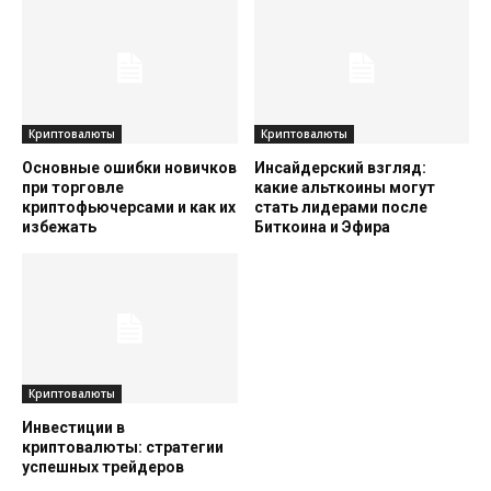
Криптовалюты
Криптовалюты
Основные ошибки новичков
Инсайдерский взгляд:
при торговле
какие альткоины могут
криптофьючерсами и как их
стать лидерами после
избежать
Биткоина и Эфира
Криптовалюты
Инвестиции в
криптовалюты: стратегии
успешных трейдеров