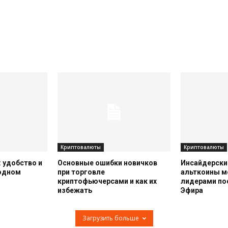
Криптовалюты
Криптовалюты
 удобство и
Основные ошибки новичков
Инсайдерский
 одном
при торговле
альткоины м
криптофьючерсами и как их
лидерами по
избежать
Эфира
Загрузить больше