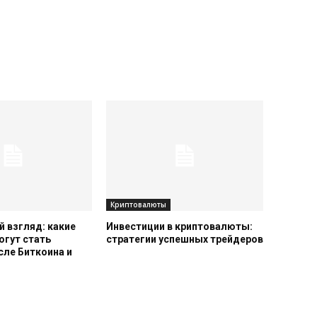
Криптовалюты
 взгляд: какие
Инвестиции в криптовалюты:
огут стать
стратегии успешных трейдеров
сле Биткоина и