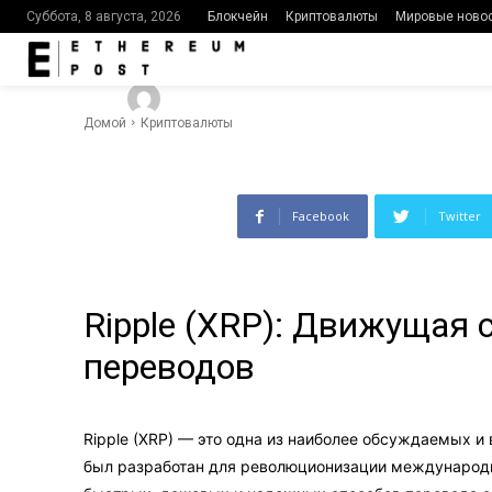
международ
Блокчейн
Криптовалюты
Мировые ново
Суббота, 8 августа, 2026
-
407
0
By
Ethereumpost
03.11.2023
Домой
Криптовалюты
Facebook
Twitter
Ripple (XRP): Движущая
переводов
Ripple (XRP) — это одна из наиболее обсуждаемых и
был разработан для революционизации международн