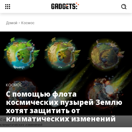
Домой
Космос
КОСМОС
С помощью флота
космических пузырей Землю
хотят защитить от
климатических изменений
С помощью флота космических пузырей Землю хотят защитить от
климатических изменений