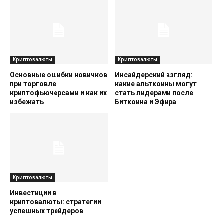
Криптовалюты
Криптовалюты
Основные ошибки новичков
Инсайдерский взгляд:
при торговле
какие альткоины могут
криптофьючерсами и как их
стать лидерами после
избежать
Биткоина и Эфира
Криптовалюты
Инвестиции в
криптовалюты: стратегии
успешных трейдеров