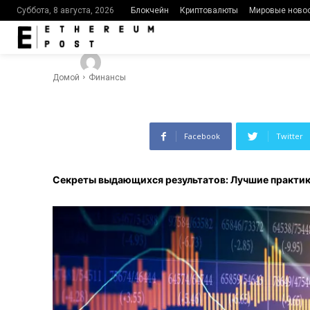
приводят к 
Блокчейн
Криптовалюты
Мировые ново
Суббота, 8 августа, 2026
-
463
0
By
Ethereumpost
11.11.2023
Домой
Финансы
Facebook
Twitter
Секреты выдающихся результатов: Лучшие практик