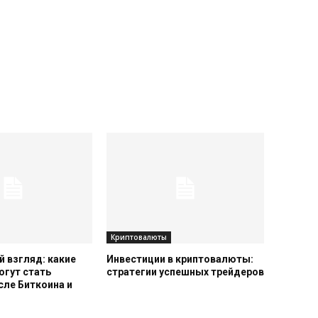
Криптовалюты
 взгляд: какие
Инвестиции в криптовалюты:
огут стать
стратегии успешных трейдеров
сле Биткоина и