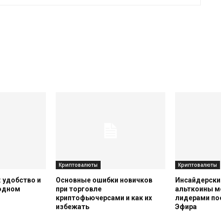
Криптовалюты
Криптовалюты
 удобство и
Основные ошибки новичков
Инсайдерский
 одном
при торговле
альткоины м
криптофьючерсами и как их
лидерами по
избежать
Эфира