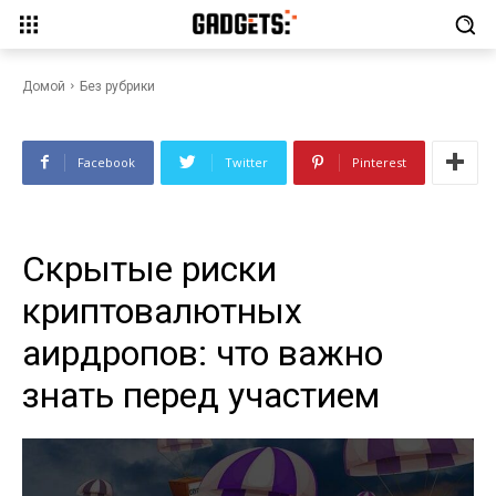
криптовалютных аирдропов:
что важно знать перед
участием
Домой
Без рубрики
Facebook
Twitter
Pinterest
Скрытые риски
криптовалютных
аирдропов: что важно
знать перед участием