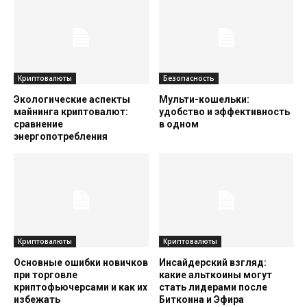
Криптовалюты
Безопасность
Экологические аспекты
Мульти-кошельки:
майнинга криптовалют:
удобство и эффективность
сравнение
в одном
энергопотребления
Криптовалюты
Криптовалюты
Основные ошибки новичков
Инсайдерский взгляд:
при торговле
какие альткоины могут
криптофьючерсами и как их
стать лидерами после
избежать
Биткоина и Эфира