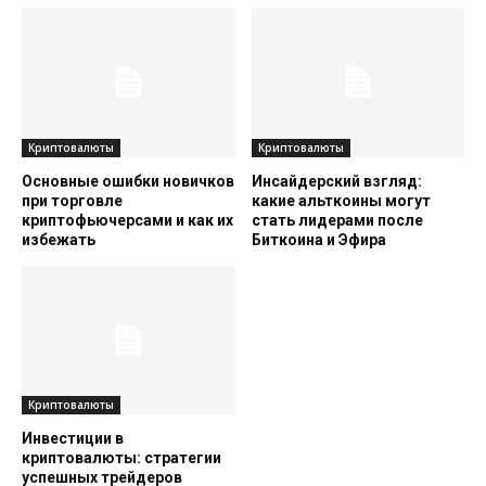
Криптовалюты
Криптовалюты
Основные ошибки новичков
Инсайдерский взгляд:
при торговле
какие альткоины могут
криптофьючерсами и как их
стать лидерами после
избежать
Биткоина и Эфира
Криптовалюты
Инвестиции в
криптовалюты: стратегии
успешных трейдеров