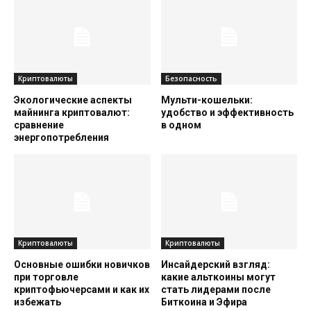
Криптовалюты
Безопасность
Экологические аспекты
Мульти-кошельки:
майнинга криптовалют:
удобство и эффективность
сравнение
в одном
энергопотребления
Криптовалюты
Криптовалюты
Основные ошибки новичков
Инсайдерский взгляд:
при торговле
какие альткоины могут
криптофьючерсами и как их
стать лидерами после
избежать
Биткоина и Эфира