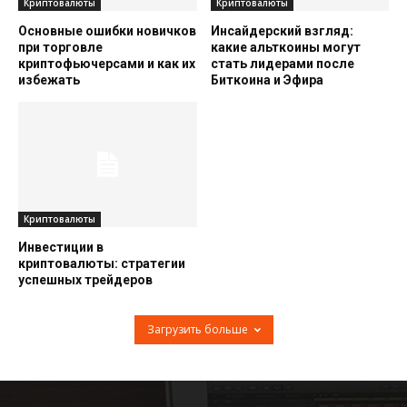
Криптовалюты
Криптовалюты
Основные ошибки новичков
Инсайдерский взгляд:
при торговле
какие альткоины могут
криптофьючерсами и как их
стать лидерами после
избежать
Биткоина и Эфира
Криптовалюты
Инвестиции в
криптовалюты: стратегии
успешных трейдеров
Загрузить больше