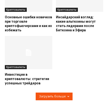
Криптовалюты
Криптовалюты
Основные ошибки новичков
Инсайдерский взгляд:
при торговле
какие альткоины могут
криптофьючерсами и как их
стать лидерами после
избежать
Биткоина и Эфира
Криптовалюты
Инвестиции в
криптовалюты: стратегии
успешных трейдеров
Загрузить больше