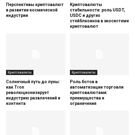
Перспективы криптовалют
Криптовалюты
в развитии космической
стабильности: роль USDT,
индустрии
USDC и других
стейблкоинов в экосистеме
криптовалют
Криптовалюты
Криптовалюты
Солнечный путь до луны:
Роль ботов в
как Tron
автоматизации торговли
революционизирует
криптовалютами:
индустрию развлечений и
преимущества и
контента
ограничения