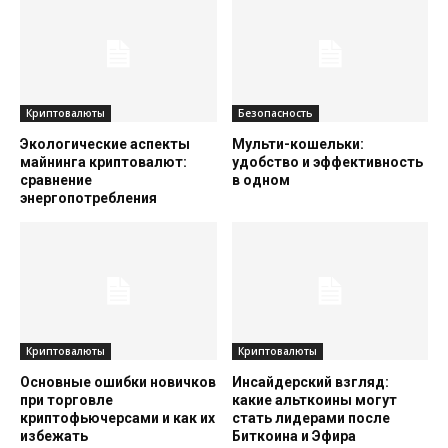
Криптовалюты
Безопасность
Экологические аспекты
Мульти-кошельки:
майнинга криптовалют:
удобство и эффективность
сравнение
в одном
энергопотребления
Криптовалюты
Криптовалюты
Основные ошибки новичков
Инсайдерский взгляд:
при торговле
какие альткоины могут
криптофьючерсами и как их
стать лидерами после
избежать
Биткоина и Эфира