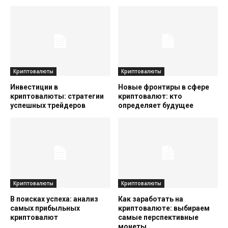
Криптовалюты
Криптовалюты
Инвестиции в
Новые фронтиры в сфере
криптовалюты: стратегии
криптовалют: кто
успешных трейдеров
определяет будущее
Криптовалюты
Криптовалюты
В поисках успеха: анализ
Как заработать на
самых прибыльных
криптовалюте: выбираем
криптовалют
самые перспективные
монеты