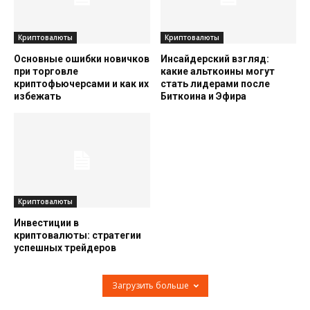
Криптовалюты
Криптовалюты
Основные ошибки новичков
Инсайдерский взгляд:
при торговле
какие альткоины могут
криптофьючерсами и как их
стать лидерами после
избежать
Биткоина и Эфира
Криптовалюты
Инвестиции в
криптовалюты: стратегии
успешных трейдеров
Загрузить больше