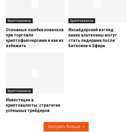
Криптовалюты
Криптовалюты
Основные ошибки новичков
Инсайдерский взгляд:
при торговле
какие альткоины могут
криптофьючерсами и как их
стать лидерами после
избежать
Биткоина и Эфира
Криптовалюты
Инвестиции в
криптовалюты: стратегии
успешных трейдеров
Загрузить больше