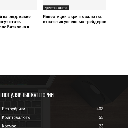
Криптовалюты
 взгляд: какие
Инвестиции в криптовалюты:
огут стать
стратегии успешных трейдеров
сле Биткоина и
ПОПУЛЯРНЫЕ КАТЕГОРИИ
Без рубрики
403
Криптовалюты
55
Космос
23