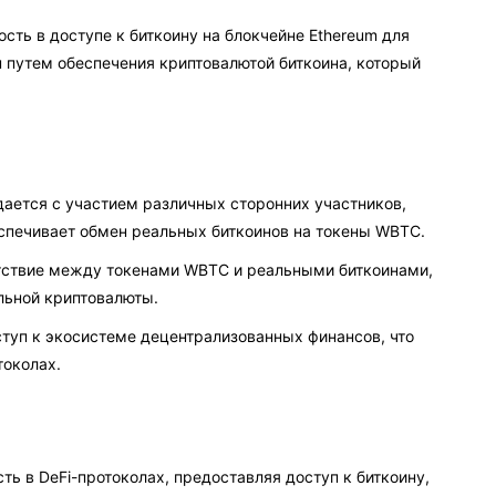
ость в доступе к биткоину на блокчейне Ethereum для
н путем обеспечения криптовалютой биткоина, который
ается с участием различных сторонних участников,
спечивает обмен реальных биткоинов на токены WBTC.
тствие между токенами WBTC и реальными биткоинами,
льной криптовалюты.
туп к экосистеме децентрализованных финансов, что
токолах.
ь в DeFi-протоколах, предоставляя доступ к биткоину,