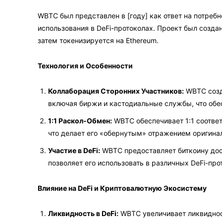
WBTC был представлен в [году] как ответ на потребн
использования в DeFi-протоколах. Проект был созда
затем токенизируется на Ethereum.
Технология и Особенности
Коллаборация Сторонних Участников:
WBTC созд
включая биржи и кастодиальные службы, что обе
1:1 Раскол-Обмен:
WBTC обеспечивает 1:1 соотве
что делает его «обернутым» отражением оригина
Участие в DeFi:
WBTC предоставляет биткоину дос
позволяет его использовать в различных DeFi-про
Влияние на DeFi и Криптовалютную Экосистему
Ликвидность в DeFi:
WBTC увеличивает ликвидност