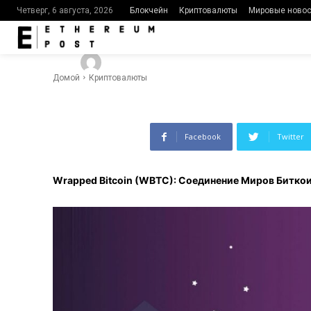
и DeFi
Блокчейн
Криптовалюты
Мировые новос
Четверг, 6 августа, 2026
-
416
0
By
Ethereumpost
16.08.2023
Домой
Криптовалюты
Facebook
Twitter
Wrapped Bitcoin (WBTC): Соединение Миров Биткои