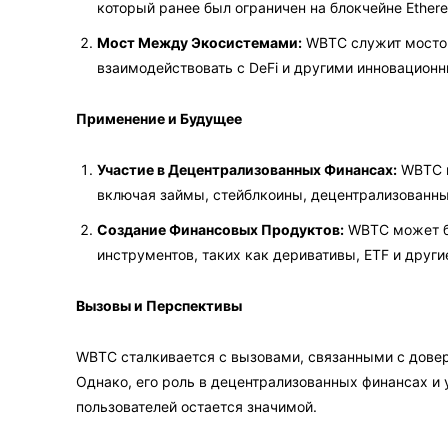
который ранее был ограничен на блокчейне Ether
Мост Между Экосистемами:
WBTC служит мостом
взаимодействовать с DeFi и другими инновацион
Применение и Будущее
Участие в Децентрализованных Финансах:
WBTC м
включая займы, стейблкоины, децентрализованны
Создание Финансовых Продуктов:
WBTC может б
инструментов, таких как деривативы, ETF и други
Вызовы и Перспективы
WBTC сталкивается с вызовами, связанными с довер
Однако, его роль в децентрализованных финансах и 
пользователей остается значимой.