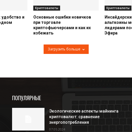
Криптовалюты
Криптовалюты
 удобство и
Основные ошибки новичков
Инсайдерский
 одном
при торговле
альткоины м
криптофьючерсами и как их
лидерами по
избежать
Эфира
Загрузить больше
ПОПУЛЯРНЫЕ
Экологические аспекты майнинга
криптовалют: сравнение
энергопотребления
07.05.2024