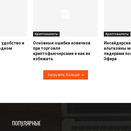
Криптовалюты
Криптовалюты
 удобство и
Основные ошибки новичков
Инсайдерский
 одном
при торговле
альткоины м
криптофьючерсами и как их
лидерами по
избежать
Эфира
Загрузить больше
ПОПУЛЯРНЫЕ