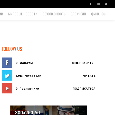
ИИ
МИРОВЫЕ НОВОСТИ
БЕЗОПАСНОСТЬ
БЛОКЧЕЙН
ФИНАНСЫ
FOLLOW US
0
Фанаты
МНЕ НРАВИТСЯ
3,913
Читатели
ЧИТАТЬ
0
Подписчики
ПОДПИСАТЬСЯ