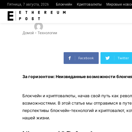
технологий 
Блокчейн
Криптовалюты
Мировые ново
Пятница, 7 августа, 2026
-
436
0
By
Ethereumpost
03.01.2024
Домой
Технологии
Facebook
Twitter
За горизонтом: Неизведанные возможности блокче
Блокчейн и криптовалюты, начав свой путь как рев
возможностями. В этой статье мы отправимся в пут
перспективы блокчейн-технологий и криптовалют, ко
нашей жизни.